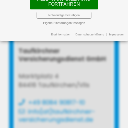
FORTFAHREN
Notwendige bestätigen
Eigene Einstellungen festlegen
Erstinformation
Datenschutzerklärung
Impressum
Taufkirchner
Versicherungsdienst GmbH
Marktplatz 4
84416 Taufkirchen/Vils
+49 8084 90817-10
info[at]taufkirchner-
versicherungsdienst.de