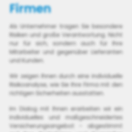
Firmen
Als Unternehmer tragen Sie besondere
Risiken und große Verantwortung. Nicht
nur für sich, sondern auch für Ihre
Mitarbeiter und gegenüber Lieferanten
und Kunden.
Wir zeigen Ihnen durch eine individuelle
Risikoanalyse, wie Sie Ihre Firma mit den
richtigen Sicherheiten ausstatten.
Im Dialog mit Ihnen erarbeiten wir ein
individuelles und maßgeschneidertes
Versicherungsangebot - abgestimmt